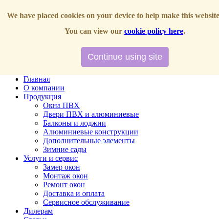
We have placed cookies on your device to help make this website
г. Ижевск, ул. Буммашевская 7/1, ДЦ Крокус, офис 215.
Показать на карте
You can view our
cookie policy here
.
8 (3412) 600-646
8 (3412) 901-205
belye18@mail.ru
Continue using site
Toggle navigation
Главная
О компании
Продукция
Окна ПВХ
Двери ПВХ и алюминиевые
Балконы и лоджии
Алюминиевые конструкции
Дополнительные элементы
Зимние сады
Услуги и сервис
Замер окон
Монтаж окон
Ремонт окон
Доставка и оплата
Сервисное обслуживание
Дилерам