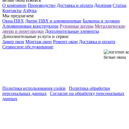
Белые окна Ижевск
О компании
Производство
Доставка и оплата
Дилерам
Статьи
Контакты
Азбука
Мы предлагаем:
Окна ПВХ
Двери ПВХ и алюминиевые
Балконы и лоджии
Алюминиевые конструкции
Рулонные шторы
Металлические
двери и перегородки
Дополнительные элементы
Дополнительные услуги и сервис
Замер окон
Монтаж окон
Ремонт окон
Доставка и оплата
Сервисное обслуживание
Используя этот сайт, Вы выражаете согласие на
сбор и обработку Ваших персональных данных, в
том числе с привлечением сторонних сервисов, с
применением cookie-файлов и средств анализа поведения
пользователей, согласно нашей политике обработки
персональных данных.
Политика использования cookie
|
Политика обработки
персональных данных
|
Согласие на обработку персональных
данных
Наш веб-ресурс предоставляет исключительно информацию и
не является публичной офертой, согласно Статье 437 ГК РФ.
Предоставленная информация предназначена исключительно
для ознакомления. Вы соглашаетесь использовать ее на свой